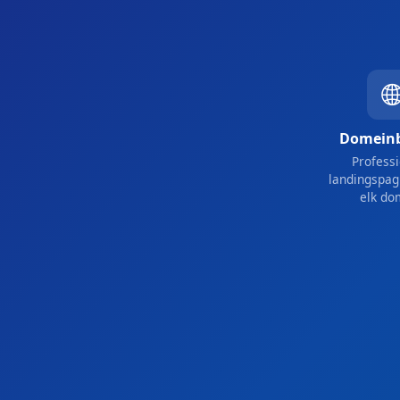
Domein
Profess
landingspag
elk do