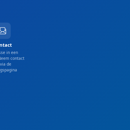
ntact
sse in een
Neem contact
via de
ngspagina