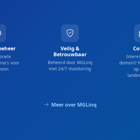
beheer
Veilig &
Co
Betrouwbaar
ionele
Intere
Beheerd door MGLinq
ina's voor
domein? 
met 24/7 monitoring
mein
op 
landi
Meer over MGLinq